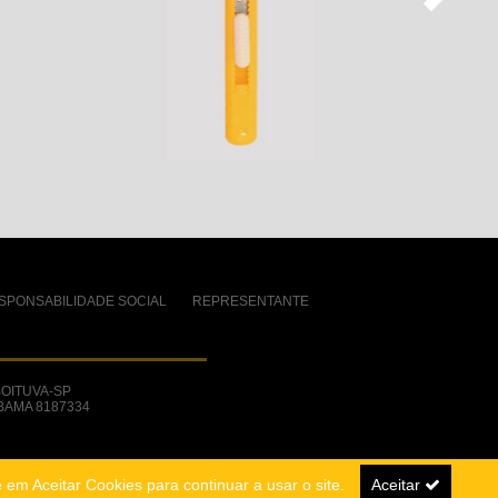
SPONSABILIDADE SOCIAL
REPRESENTANTE
BOITUVA-SP
 IBAMA 8187334
e em Aceitar Cookies para continuar a usar o site.
Aceitar