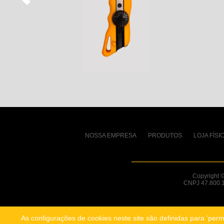
NOSSA EMPRESA
PRODUTOS
LOJA FÍSI
Copyright
CNPJ 47.800.1
As configurações de cookies neste site são definidas para 'permi