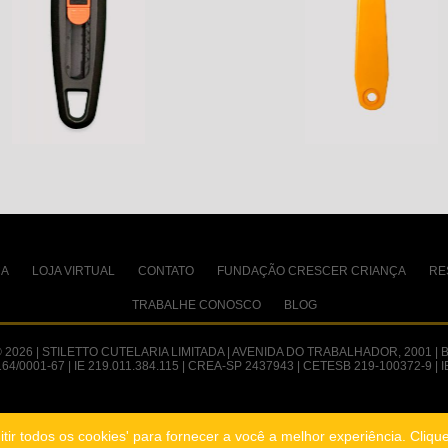
CA
LOJA VIRTUAL
CONTATO
FUNDAÇÃO CRESCER CRIANÇA
RE
TRABALHE CONOSCO
BLOG
 © 2026 | STILETTO CUTELARIA LIMITADA | AVENIDA DO TRABALHADOR, 2001 | 
64/0001-67 | IE 219.011.384.115 | CREA-SP 2437943 | CETESB 219-100372-9 |
tir todos os cookies' para fornecer a você a melhor experiência. Cliqu